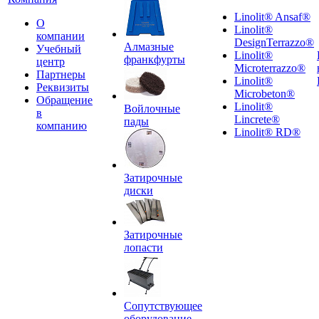
Linolit® Ansaf®
О
Linolit®
компании
DesignTerrazzo®
Алмазные
Учебный
Linolit®
франкфурты
центр
Microterrazzo®
Партнеры
Linolit®
Реквизиты
Microbeton®
Обращение
Linolit®
Войлочные
в
Lincrete®
пады
компанию
Linolit® RD®
Затирочные
диски
Затирочные
лопасти
Сопутствующее
оборудование