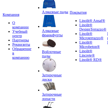
Алмазные пады
Покрытия
Компания
Linolit® Ansaf®
О
Linolit®
компании
DesignTerrazzo®
Алмазные
Учебный
Linolit®
франкфурты
центр
Microterrazzo®
Партнеры
Linolit®
Реквизиты
Microbeton®
Обращение
Linolit®
Войлочные
в
Lincrete®
пады
компанию
Linolit® RD®
Затирочные
диски
Затирочные
лопасти