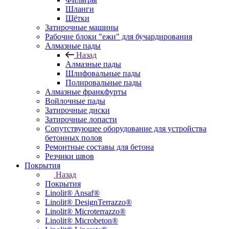
Шланги
Щётки
Затирочные машины
Рабочие блоки "ежи" для бучардирования
Алмазные пады
Назад
Алмазные пады
Шлифовальные пады
Полировальные пады
Алмазные франкфурты
Войлочные пады
Затирочные диски
Затирочные лопасти
Сопутствующее оборудование для устройства
бетонных полов
Ремонтные составы для бетона
Резчики швов
Покрытия
Назад
Покрытия
Linolit® Ansaf®
Linolit® DesignTerrazzo®
Linolit® Microterrazzo®
Linolit® Microbeton®