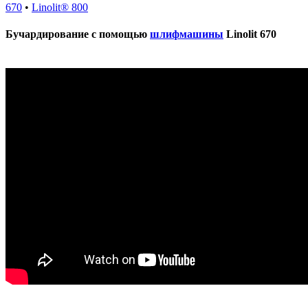
670
•
Linolit® 800
Бучардирование с помощью
шлифмашины
Linolit 670