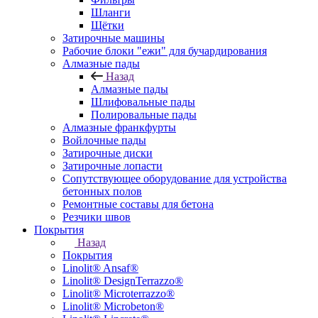
Шланги
Щётки
Затирочные машины
Рабочие блоки "ежи" для бучардирования
Алмазные пады
Назад
Алмазные пады
Шлифовальные пады
Полировальные пады
Алмазные франкфурты
Войлочные пады
Затирочные диски
Затирочные лопасти
Сопутствующее оборудование для устройства
бетонных полов
Ремонтные составы для бетона
Резчики швов
Покрытия
Назад
Покрытия
Linolit® Ansaf®
Linolit® DesignTerrazzo®
Linolit® Microterrazzo®
Linolit® Microbeton®