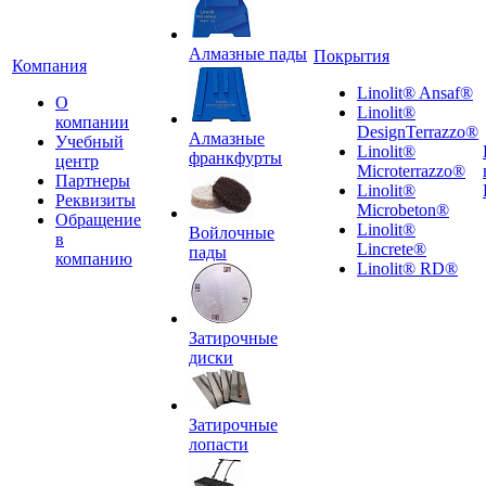
Алмазные пады
Покрытия
Компания
Linolit® Ansaf®
О
Linolit®
компании
DesignTerrazzo®
Алмазные
Учебный
Linolit®
франкфурты
центр
Microterrazzo®
Партнеры
Linolit®
Реквизиты
Microbeton®
Обращение
Linolit®
Войлочные
в
Lincrete®
пады
компанию
Linolit® RD®
Затирочные
диски
Затирочные
лопасти