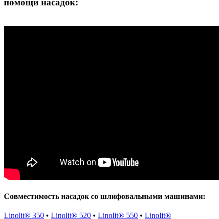
помощи насадок:
Совместимость насадок со шлифовальными машинами:
Linolit® 350
•
Linolit® 520
•
Linolit® 550
•
Linolit®