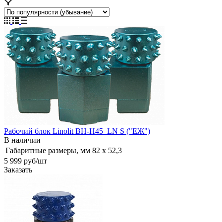
Рабочий блок Linolit BH-H45_LN S ("ЕЖ")
В наличии
Габаритные размеры, мм
82 х 52,3
5 999
руб
/шт
Заказать