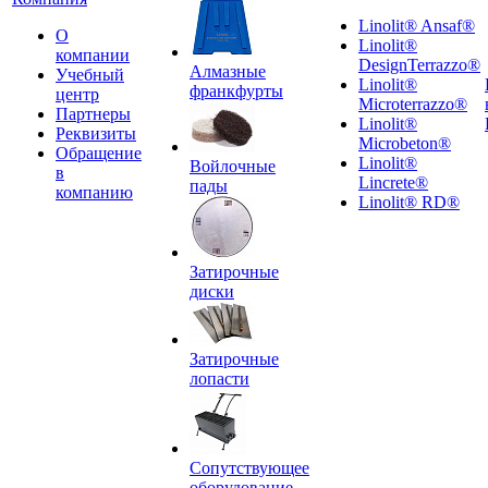
Linolit® Ansaf®
О
Linolit®
компании
DesignTerrazzo®
Алмазные
Учебный
Linolit®
франкфурты
центр
Microterrazzo®
Партнеры
Linolit®
Реквизиты
Microbeton®
Обращение
Linolit®
Войлочные
в
Lincrete®
пады
компанию
Linolit® RD®
Затирочные
диски
Затирочные
лопасти
Сопутствующее
оборудование