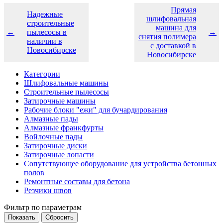
Прямая
Надежные
шлифовальная
строительные
машина для
←
пылесосы в
→
снятия полимера
наличии в
с доставкой в
Новосибирске
Новосибирске
Категории
Шлифовальные машины
Строительные пылесосы
Затирочные машины
Рабочие блоки "ежи" для бучардирования
Алмазные пады
Алмазные франкфурты
Войлочные пады
Затирочные диски
Затирочные лопасти
Сопутствующее оборудование для устройства бетонных
полов
Ремонтные составы для бетона
Резчики швов
Фильтр по параметрам
Сбросить