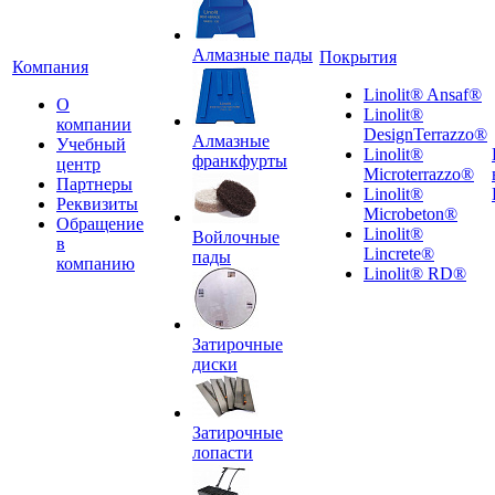
Алмазные пады
Покрытия
Компания
Linolit® Ansaf®
О
Linolit®
компании
DesignTerrazzo®
Алмазные
Учебный
Linolit®
франкфурты
центр
Microterrazzo®
Партнеры
Linolit®
Реквизиты
Microbeton®
Обращение
Linolit®
Войлочные
в
Lincrete®
пады
компанию
Linolit® RD®
Затирочные
диски
Затирочные
лопасти