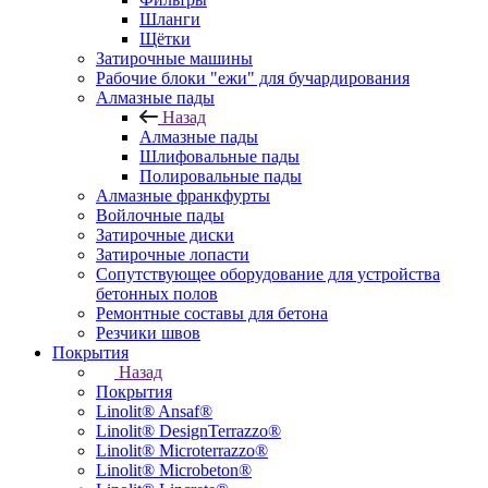
Шланги
Щётки
Затирочные машины
Рабочие блоки "ежи" для бучардирования
Алмазные пады
Назад
Алмазные пады
Шлифовальные пады
Полировальные пады
Алмазные франкфурты
Войлочные пады
Затирочные диски
Затирочные лопасти
Сопутствующее оборудование для устройства
бетонных полов
Ремонтные составы для бетона
Резчики швов
Покрытия
Назад
Покрытия
Linolit® Ansaf®
Linolit® DesignTerrazzo®
Linolit® Microterrazzo®
Linolit® Microbeton®