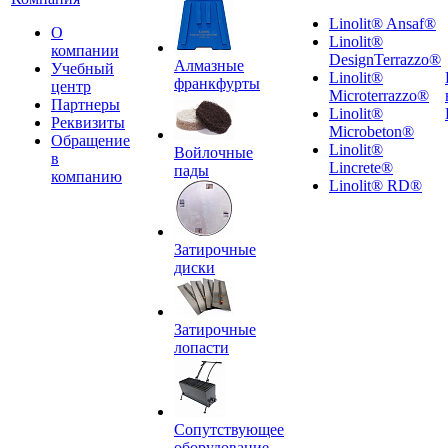
Linolit® Ansaf®
О
Linolit®
компании
DesignTerrazzo®
Алмазные
Учебный
Linolit®
франкфурты
центр
Microterrazzo®
Партнеры
Linolit®
Реквизиты
Microbeton®
Обращение
Linolit®
Войлочные
в
Lincrete®
пады
компанию
Linolit® RD®
Затирочные
диски
Затирочные
лопасти
Сопутствующее
оборудование